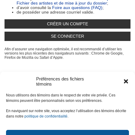
Fichier des artistes et de mise à jour du dossier
;
d’avoir consulté la
Foire aux questions (FAQ)
;
de posséder une adresse courriel valide.
CRÉER UN COMPTE
SE CONNECTER
Afin d’assurer une navigation optimisée, il est recommandé d’utiliser les
versions les plus récentes des navigateurs suivants : Chrome de Google,
Firefox de Mozilla ou Safari d’Apple.
Haut de page
Préférences des fichiers
témoins
Accueil
Nous joindre
FAQ
Modalités
Nous utilisons des témoins dans le respect de votre vie privée. Ces
témoins peuvent être personnalisés selon vos préférences.
Accès à l’information
En naviguant sur notre site, vous acceptez l’utilisation des témoins décrite
Accessibilité
dans notre
politique de confidentialité
.
Déclaration de services
Politique de confidentialité